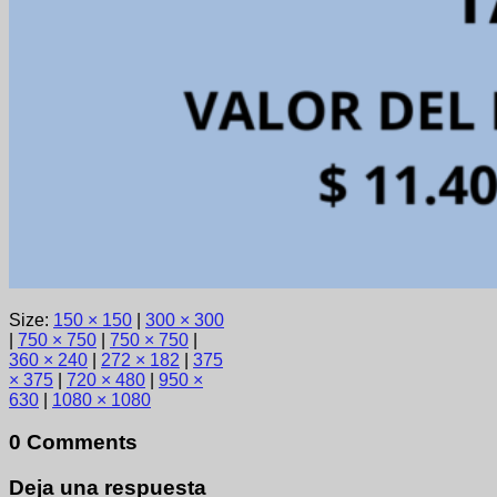
Size:
150 × 150
|
300 × 300
|
750 × 750
|
750 × 750
|
360 × 240
|
272 × 182
|
375
× 375
|
720 × 480
|
950 ×
630
|
1080 × 1080
0 Comments
Deja una respuesta