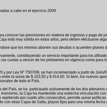
vadas a cabo en el ejercicio 2009
as previsiones en materia de ingresos y pago de jubilacion
 Caja está muy sólida en estos años, pero deben efectuarse algu
ándose que los mismos abonen sus deudas o acuerden planes de 
vamente, constituyendo un servicio importante para los afiliado
las cuotas a vencer de los préstamos en vigencia como para los
 y por Ley Nº 7507/08, se han incrementado a partir de Julio/09 
n entre la suma de $ 103,50 y $ 414,00. Si bien, los nuevos apo
onales de todo el País.
Cajas del País, se ha participado activamente de los dos plena
 Asimismo, la Caja ha mantenido una estrecha vinculación con l
repitiendo por cuarto año consecutivo, permite aunar políticas 
do con otras Cajas de Salta, plazos fijos para una misma fech