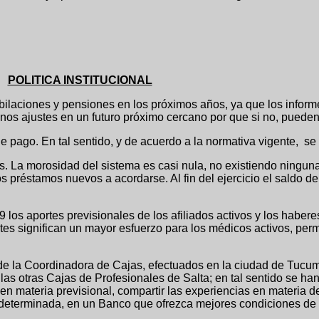
POLITICA INSTITUCIONAL
es y pensiones en los próximos años, ya que los informes a
nos ajustes en un futuro próximo cercano por que si no, pueden 
pago. En tal sentido, y de acuerdo a la normativa vigente, se
s. La morosidad del sistema es casi nula, no existiendo ninguna
 préstamos nuevos a acordarse. Al fin del ejercicio el saldo d
los aportes previsionales de los afiliados activos y los habere
rtes significan un mayor esfuerzo para los médicos activos, per
rios de la Coordinadora de Cajas, efectuados en la ciudad de T
as otras Cajas de Profesionales de Salta; en tal sentido se ha
en materia previsional, compartir las experiencias en materia d
a determinada, en un Banco que ofrezca mejores condiciones de