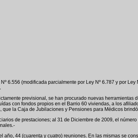
Ley Nº 6.556 (modificada parcialmente por Ley Nº 6.787 y por L
.
ictamente previsional, se han procurado nuevas herramientas de
ídas con fondos propios en el Barrio 60 viviendas, a los afiliad
, que la Caja de Jubilaciones y Pensiones para Médicos brindó 
iciarios de prestaciones; al 31 de Diciembre de 2009, el número
nales.-
 el año, 44 (cuarenta y cuatro) reuniones. En las mismas se con