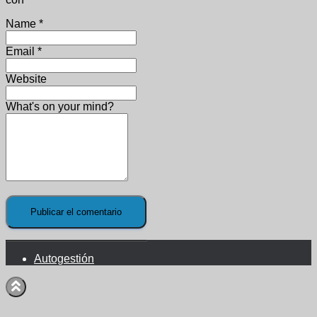
Name
*
Email
*
Website
What's on your mind?
Autogestión