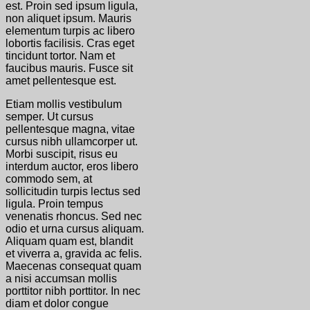
est. Proin sed ipsum ligula,
non aliquet ipsum. Mauris
elementum turpis ac libero
lobortis facilisis. Cras eget
tincidunt tortor. Nam et
faucibus mauris. Fusce sit
amet pellentesque est.
Etiam mollis vestibulum
semper. Ut cursus
pellentesque magna, vitae
cursus nibh ullamcorper ut.
Morbi suscipit, risus eu
interdum auctor, eros libero
commodo sem, at
sollicitudin turpis lectus sed
ligula. Proin tempus
venenatis rhoncus. Sed nec
odio et urna cursus aliquam.
Aliquam quam est, blandit
et viverra a, gravida ac felis.
Maecenas consequat quam
a nisi accumsan mollis
porttitor nibh porttitor. In nec
diam et dolor congue