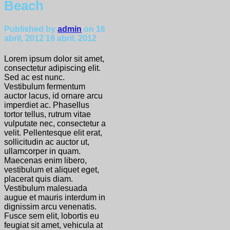
Beach
Published by
admin
on
16
abril, 2012
16 abril, 2012
Lorem ipsum dolor sit amet,
consectetur adipiscing elit.
Sed ac est nunc.
Vestibulum fermentum
auctor lacus, id ornare arcu
imperdiet ac. Phasellus
tortor tellus, rutrum vitae
vulputate nec, consectetur a
velit. Pellentesque elit erat,
sollicitudin ac auctor ut,
ullamcorper in quam.
Maecenas enim libero,
vestibulum et aliquet eget,
placerat quis diam.
Vestibulum malesuada
augue et mauris interdum in
dignissim arcu venenatis.
Fusce sem elit, lobortis eu
feugiat sit amet, vehicula at