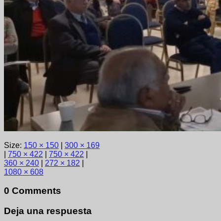
Size:
150 × 150
|
300 × 169
|
750 × 422
|
750 × 422
|
360 × 240
|
272 × 182
|
1080 × 608
0 Comments
Deja una respuesta