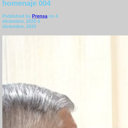
homenaje 004
Published by
Prensa
on
4
diciembre, 2020
4
diciembre, 2020