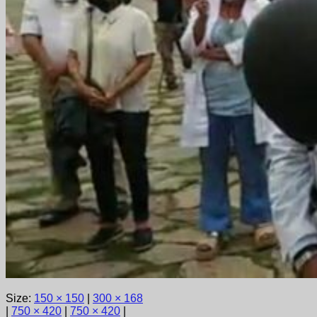
Size:
150 × 150
|
300 × 168
|
750 × 420
|
750 × 420
|