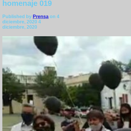
homenaje 019
Published by
Prensa
on
4
diciembre, 2020
4
diciembre, 2020