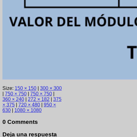
Size:
150 × 150
|
300 × 300
|
750 × 750
|
750 × 750
|
360 × 240
|
272 × 182
|
375
× 375
|
720 × 480
|
950 ×
630
|
1080 × 1080
0 Comments
Deja una respuesta