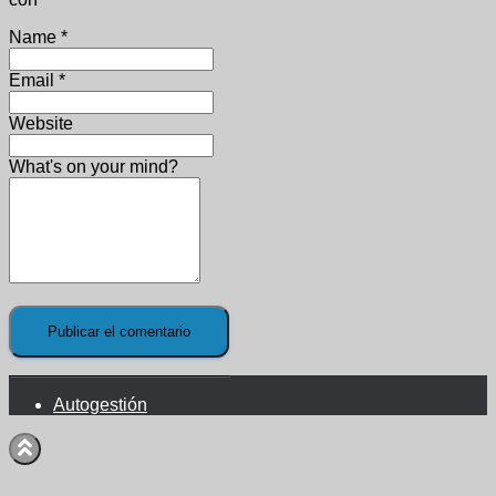
Name
*
Email
*
Website
What's on your mind?
Autogestión