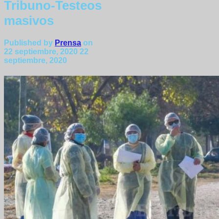
Tribuno-Testeos
masivos
Published by
Prensa
on
22 septiembre, 2020
22
septiembre, 2020