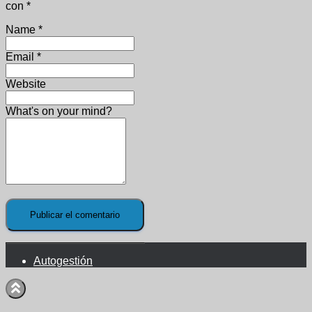
con
*
Name
*
Email
*
Website
What's on your mind?
Autogestión