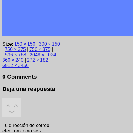
Size:
150 × 150
|
300 × 150
|
750 × 375
|
750 × 375
|
1536 × 768
|
2048 × 1024
|
360 × 240
|
272 × 182
|
6912 × 3456
0 Comments
Deja una respuesta
Tu dirección de correo
electrónico no será