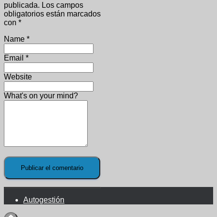
publicada.
Los campos
obligatorios están marcados
con
*
Name
*
Email
*
Website
What's on your mind?
Autogestión