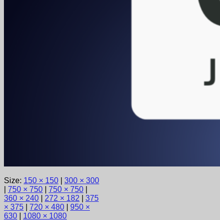
Size:
150 × 150
|
300 × 300
|
750 × 750
|
750 × 750
|
360 × 240
|
272 × 182
|
375
× 375
|
720 × 480
|
950 ×
630
|
1080 × 1080