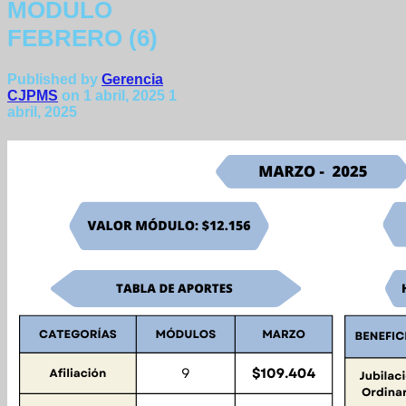
MODULO
FEBRERO (6)
Published by
Gerencia
CJPMS
on
1 abril, 2025
1
abril, 2025