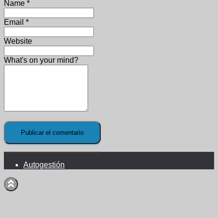
Name
*
Email
*
Website
What's on your mind?
Autogestión